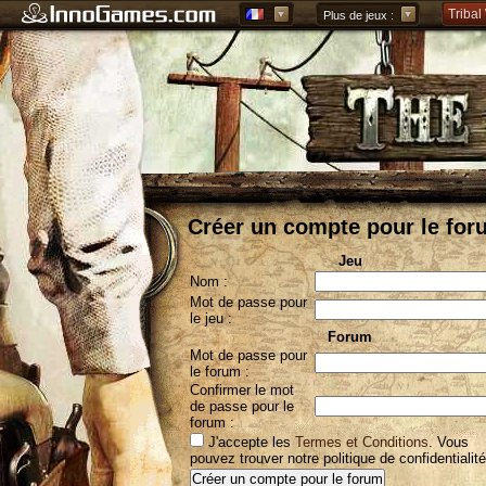
Tribal
Plus de jeux :
Forge 
Grepol
Créer un compte pour le for
Jeu
Nom :
Mot de passe pour
le jeu :
Forum
Mot de passe pour
le forum :
Confirmer le mot
de passe pour le
forum :
J'accepte les
Termes et Conditions
. Vous
pouvez trouver notre politique de confidentialit