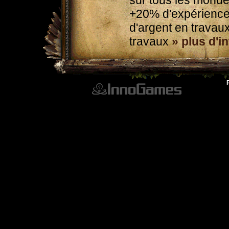
sur tous les monde
+20% d'expérience
d'argent en trava
travaux
» plus d'i