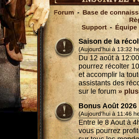
Forum
-
Base de connais
Règ
Support
-
Équipe
Saison de la réco
(Aujourd'hui à 13:32 h
Du 12 août à 12:00
pourrez récolter 1
et accomplir la tou
assistants des réco
sur le forum
» plus
Bonus Août 2026
(Aujourd'hui à 11:46 h
Entre le 8 Aout à 4
vous pourrez profi